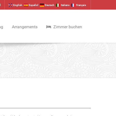
t
English
Español
Deutsch
Italiano
Français
ng
Arrangements
Zimmer buchen