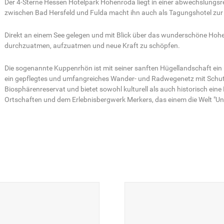
Der 4-Sterne Hessen Hotelpark Hohenroda liegt in einer abwechslungsre
zwischen Bad Hersfeld und Fulda macht ihn auch als Tagungshotel zur 
Direkt an einem See gelegen und mit Blick über das wunderschöne Hohenro
durchzuatmen, aufzuatmen und neue Kraft zu schöpfen.
Die sogenannte Kuppenrhön ist mit seiner sanften Hügellandschaft ein 
ein gepflegtes und umfangreiches Wander- und Radwegenetz mit Schu
Biosphärenreservat und bietet sowohl kulturell als auch historisch eine 
Ortschaften und dem Erlebnisbergwerk Merkers, das einem die Welt "Unt