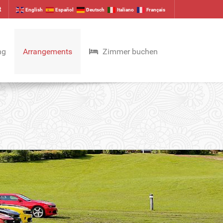
t
English
Español
Deutsch
Italiano
Français
ng
Arrangements
Zimmer buchen