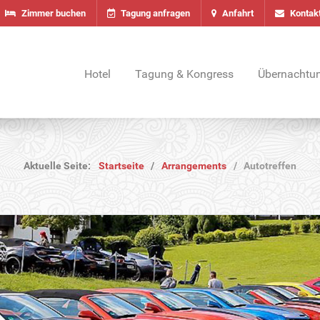
Zimmer buchen
Tagung anfragen
Anfahrt
Kontak
Hotel
Tagung & Kongress
Übernachtu
Aktuelle Seite:
Startseite
Arrangements
Autotreffen