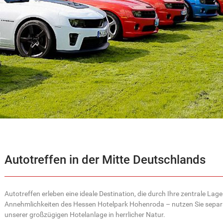
Autotreffen in der Mitte Deutschlands
Autotreffen erleben eine ideale Destination, die durch Ihre zentrale Lag
Annehmlichkeiten des Hessen Hotelpark Hohenroda – nutzen Sie separat
unserer großzügigen Hotelanlage in herrlicher Natur.