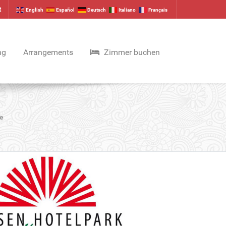
t
English
Español
Deutsch
Italiano
Français
ng
Arrangements
Zimmer buchen
e