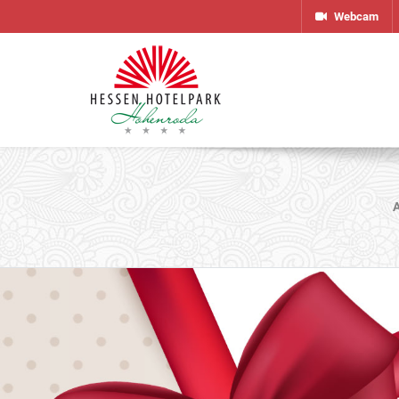
Webcam
A