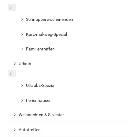
Weitere Informationen: Wochenende & Kurzurlaub
Schnupperwochenenden
Kurz-mal-weg-Spezial
Familientreffen
Urlaub
Weitere Informationen: Urlaub
Urlaubs-Spezial
Ferienhäuser
Weihnachten & Silvester
Autotreffen