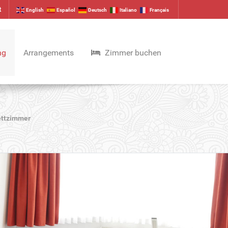
t
English
Español
Deutsch
Italiano
Français
ng
Arrangements
Zimmer buchen
ettzimmer