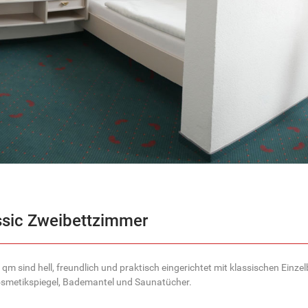
ssic Zweibettzimmer
qm sind hell, freundlich und praktisch eingerichtet mit klassischen Einze
osmetikspiegel, Bademantel und Saunatücher.